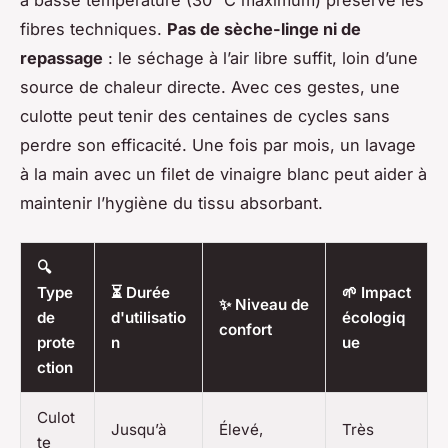
à basse température (30 °C maximum) préserve les
fibres techniques.
Pas de sèche-linge ni de
repassage
: le séchage à l’air libre suffit, loin d’une
source de chaleur directe. Avec ces gestes, une
culotte peut tenir des centaines de cycles sans
perdre son efficacité. Une fois par mois, un lavage
à la main avec un filet de vinaigre blanc peut aider à
maintenir l’hygiène du tissu absorbant.
🔍
Type
⏳ Durée
🌱 Impact
✨ Niveau de
de
d'utilisatio
écologiq
confort
prote
n
ue
ction
Culot
Jusqu’à
Élevé,
Très
te