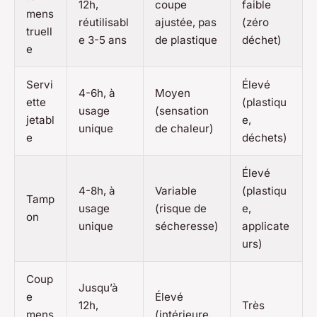
12h,
coupe
faible
mens
réutilisabl
ajustée, pas
(zéro
truell
e 3-5 ans
de plastique
déchet)
e
Servi
Élevé
4-6h, à
Moyen
ette
(plastiqu
usage
(sensation
jetabl
e,
unique
de chaleur)
e
déchets)
Élevé
4-8h, à
Variable
(plastiqu
Tamp
usage
(risque de
e,
on
unique
sécheresse)
applicate
urs)
Coup
Jusqu’à
e
Élevé
12h,
Très
mens
(intérieure,