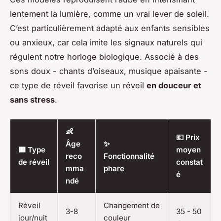
lentement la lumière, comme un vrai lever de soleil.
C’est particulièrement adapté aux enfants sensibles
ou anxieux, car cela imite les signaux naturels qui
régulent notre horloge biologique. Associé à des
sons doux - chants d’oiseaux, musique apaisante -
ce type de réveil favorise un réveil
en douceur et
sans stress
.
👶
💶 Prix
Âge
✨
🟥 Type
moyen
reco
Fonctionnalité
de réveil
constat
mma
phare
é
ndé
Réveil
Changement de
3-8
35 - 50
jour/nuit
couleur