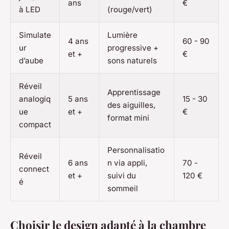
ans
€
à LED
(rouge/vert)
Simulate
Lumière
4 ans
60 - 90
ur
progressive +
et +
€
d’aube
sons naturels
Réveil
Apprentissage
analogiq
5 ans
15 - 30
des aiguilles,
ue
et +
€
format mini
compact
Personnalisatio
Réveil
6 ans
n via appli,
70 -
connect
et +
suivi du
120 €
é
sommeil
Choisir le design adapté à la chambre